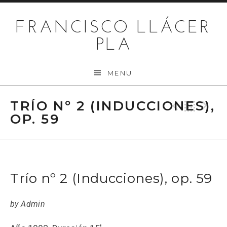
Skip to content
FRANCISCO LLÁCER
PLA
MENU
TRÍO Nº 2 (INDUCCIONES),
Previo
Bac
N
OP. 59
Trío nº 2 (Inducciones), op. 59
by
Admin