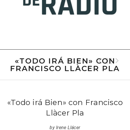
«TODO IRÁ BIEN» CON
Previo
Bac
N
FRANCISCO LLÀCER PLA
«Todo irá Bien» con Francisco
Llàcer Pla
by
Irene Llácer