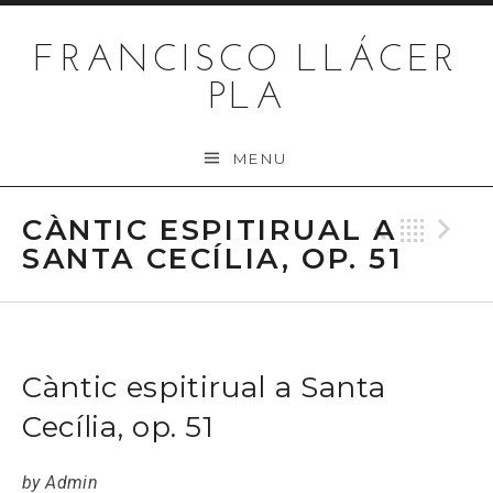
Skip to content
FRANCISCO LLÁCER
PLA
MENU
CÀNTIC ESPITIRUAL A
Previo
Bac
N
SANTA CECÍLIA, OP. 51
Càntic espitirual a Santa
Cecília, op. 51
by
Admin